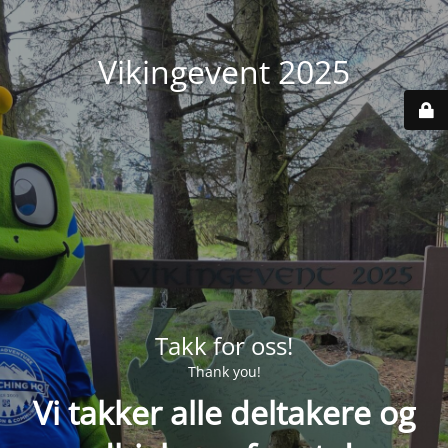
Vikingevent 2025
Takk for oss!
Thank you!
Vi takker alle deltakere og